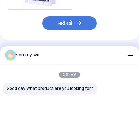
जारी रखें
अनुशंसित उत्पाद
semmy wu
2:51 AM
Good day, what product are you looking for?
चंदवा प्रकार 30 किलोवाट
रिकार्डो इंजन R6105IZLD
300 केवीए ध्वनिप्र
साइलेंट डीजल जेनरेटर कमिंस
के साथ 100KW साइलेंट
कैबिनेट साइलेंट डी
इंजन ध्वनिरोधी
डीजल जेनरेटर
जेनरेटर एनटीए 85
सबसे अच्छी कीमत
सबसे अच्छी कीमत
सबसे अच्छी 