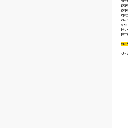
जेनस
इंजन 
इंज
अल्ट
अल्
प्र
नियंत
निय
जनरेट
जेन