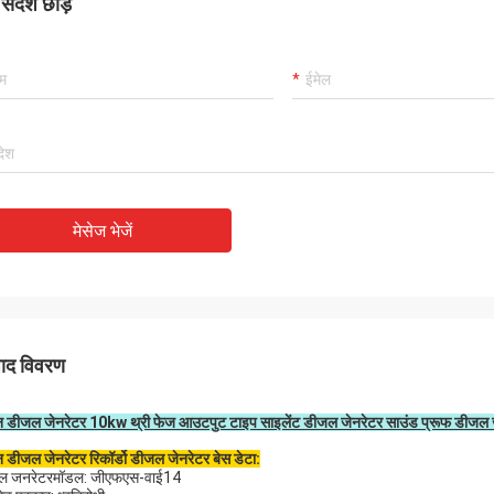
ंदेश छोड़ें
मेसेज भेजें
पाद विवरण
डीजल जेनरेटर 10kw थ्री फेज आउटपुट टाइप साइलेंट डीजल जेनरेटर साउंड प्रूफ डीजल
डीजल जेनरेटर रिकॉर्डो डीजल जेनरेटर बेस डेटा:
ल जनरेटर
मॉडल: जीएफएस-वाई14