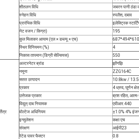
शीतलन विधि
जबरन पानी ठंडा 
स्नेहन विधि
स्पलैश, दबाव
प्रारंभिक विधि
इलेक्ट्रिक स्टार्टिं
नेट वजन / किग्रा)
195
कुल मिलाकर आयाम (एल × डब्ल्यू × एच)
687*494*61
स्थिर विनियमन (%)
4
निकास तापमान (डिग्री सेल्सियस)
550
अल्टरनेटर ब्रांड
झोंगझि
नमूना
ZZG164C
सतत उत्पादन
10.8kw / 13.
प्रकार
4 ध्रुव, घूर्णन क्षेत
उत्तेजक प्रकार
ब्रश रहित, आत्म-
विद्युत् दाब नियामक
एवीआर.440
तित्र
वोल्टेज अधिनियम
±1.0% 4% इंजन ग
इन्सुलेशन
कक्षा एच
संरक्षण
आईपी23
रेटेड पावर फैक्टर
0.8