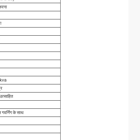
करना
ग
0
5kva
्र
उत्साहित
वर्निंग के साथ