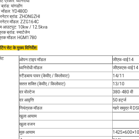
ेट प्रकार: ध्वनिरोधी
ब्रांड: यांगडोंग
न मॉडल: YD480D
रनेटर ब्रांड: ZHONGZHI
टरनेटर मॉडल: ZZG164C
ाइम आउटपुट: 10kw / 12.5kva
्रक ब्रांड: स्मार्टजेन
ंत्रक मॉडल: HGM1780
िंग सेट के मुख्य विनिर्देश:
सेट
ओपन टाइप मॉडल
जीएफ-वाई14
ध्वनिरोधी मॉडल
जीएफएस-वाई14
स्टैंडबाय पावर (केवीए / किलोवाट)
14/11
सतत शक्ति (केवीए / किलोवाट)
13/10
दर वोल्टेज
380-480 वी
दर आवृत्ति
50 हर्ट्ज
नियंत्रक मॉडल
गहरे समुद्र में
खुला आयाम
खुला वजन
मूक आयाम
1425×600×1