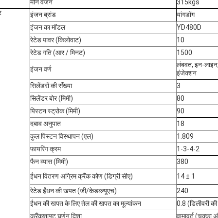
मौन वजन
315kgs
र
इंजन ब्रांड
यांगडोंग
इंजन का मॉडल
YD480D
रेटेड पावर (किलोवाट)
10
रेटेड गति (आर / मिनट)
1500
लंबवत, इन-लाइन, 
इंजन वर्ण
इंजेक्शन
सिलेंडरों की सँख्या
3
सिलेंडर बोर (मिमी)
80
पिस्टन स्ट्रोक (मिमी)
90
दबाव अनुपात
18
कुल पिस्टन विस्थापन (एल)
1.809
फायरिंग क्रम
1-3-4-2
फैन व्यास (मिमी)
380
ईंधन वितरण अग्रिम क्रैंक कोण (डिग्री सीए)
14 ± 1
रेटेड ईंधन की खपत (जी/केडब्ल्यूएच)
240
ईंधन की खपत के लिए तेल की खपत का मूल्यांकन
0.8 (डिलीवरी की 
क्रैंकशाफ्ट घूर्णन दिशा
वामावर्त (चक्का अं