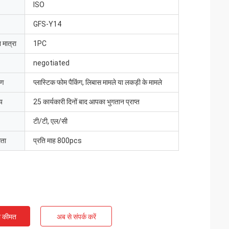
ISO
GFS-Y14
 मात्रा
1PC
negotiated
रण
प्लास्टिक फोम पैकिंग, लिबास मामले या लकड़ी के मामले
य
25 कार्यकारी दिनों बाद आपका भुगतान प्राप्त
टी/टी, एल/सी
मता
प्रति माह 800pcs
ी कीमत
अब से संपर्क करें