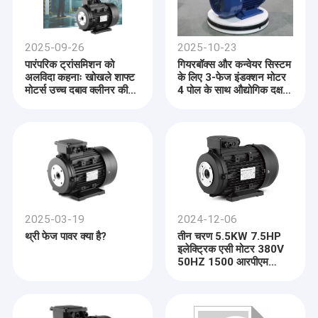
2025-09-26
2025-10-23
पारंपरिक ट्रांसमिशन को
गियरबॉक्स और कन्वेयर सिस्टम
अलविदा कहनाः खोखले शाफ्ट
के लिए 3-फेज इंडक्शन मोटर
मोटर्स उच्च दबाव क्लीनर की
4 पोल के साथ औद्योगिक दक्षता
दक्षता कैसे बढ़ा सकते हैं
को अनलॉक करना
2025-03-19
2024-12-06
थ्री फेज पावर क्या है?
तीन चरण 5.5KW 7.5HP
इलेक्ट्रिक एसी मोटर 380V
50HZ 1500 आरपीएम
विस्फोट-सबूत संलग्न
एल्यूमीनियम आवास 110V पंप
मोटर 5KW