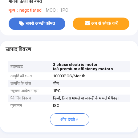
मानक ऊर्जा की बचत
मूल्य：negotiated
MOQ：1PC
सबसे अच्छी कीमत
अब से संपर्क करें
उत्पाद विवरण
,
3 phase electric motor
हाइलाइट
ie3 premium efficiency motors
आपूर्ति की क्षमता
10000PCS/Month
उत्पत्ति के प्लेस
चीन
न्यूनतम आदेश मात्रा
1PC
पैकेजिंग विवरण
डिब्बों, लिबास मामले या लकड़ी के मामले में पैक्ड।
प्रमाणन
ISO
और देखो