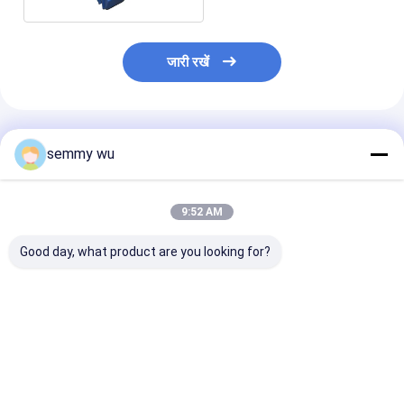
जारी रखें
अनुशंसित उत्पाद
semmy wu
9:52 AM
Good day, what product are you looking for?
उच्च दक्षता तीन चरण
IE3 उच्च दक्षता एल्यूमीनियम
IE3 प्रीमियम दक्षत
अतुल्यकालिक मोटर्स IE3
तीन चरण प्रेरण एसी
अतुल्यकालिक मोटर्स
0.75-11kw एमएस
इलेक्ट्रिक मोटर
7.5kw एल्यूमीनियम 
श्रृंखला 60 हर्ट्ज 50 हर्ट्ज
आयरन
सबसे अच्छी कीमत
सबसे अच्छी कीमत
सबसे अच्छी 