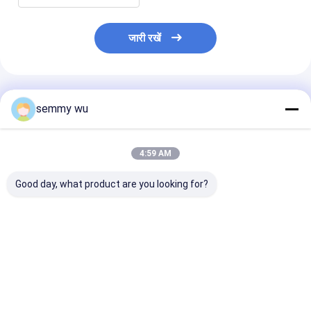
जारी रखें
अनुशंसित उत्पाद
semmy wu
4:59 AM
Good day, what product are you looking for?
उच्च दक्षता तीन चरण
IE3 उच्च दक्षता एल्यूमीनियम
S1 ड्यूटी IE3 5.
अतुल्यकालिक मोटर्स IE3
तीन चरण प्रेरण एसी
IP55 तीन चरण
0.75-11kw एमएस
इलेक्ट्रिक मोटर
अतुल्यकालिक मोटर
श्रृंखला 60 हर्ट्ज 50 हर्ट्ज
सबसे अच्छी कीमत
सबसे अच्छी कीमत
सबसे अच्छी 