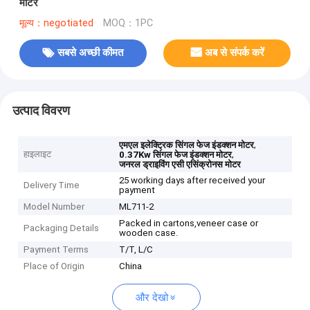
मोटर
मूल्य：negotiated
MOQ：1PC
सबसे अच्छी कीमत
अब से संपर्क करें
उत्पाद विवरण
,
एमएल इलेक्ट्रिक सिंगल फेज इंडक्शन मोटर
हाइलाइट
,
0.37Kw सिंगल फेज इंडक्शन मोटर
जनरल ड्राइविंग एसी एसिंक्रोनस मोटर
25 working days after received your
Delivery Time
payment
Model Number
ML711-2
Packed in cartons,veneer case or
Packaging Details
wooden case.
Payment Terms
T/T, L/C
Place of Origin
China
और देखो