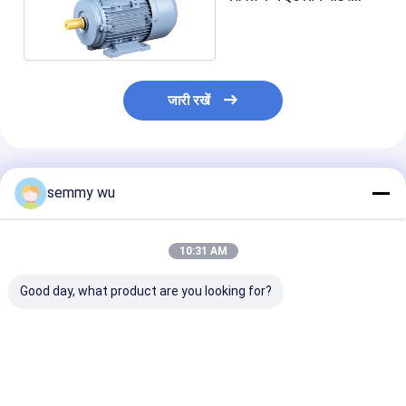
कैपेसिटर स्टार्ट मोटर
जारी रखें
अनुशंसित उत्पाद
semmy wu
10:31 AM
Good day, what product are you looking for?
फ्रेम का आकार 56 से 112
फ्रेम आकार 56 से 112
माउंटिंग बी5 सिंगल 
सिंगल फेज इंडक्शन मोटर
एकल चरण प्रेरण मोटर जिसमें
इंडक्शन मोटर पोल की
माउंटिंग B14 पावर रेटिंग 0.5
नामित वोल्टेज प्लस माइनस 5
2 4 6 विभिन्न मशी
HP से 5 HP विभिन्न मशीनों
प्रतिशत संख्या के ध्रुव हैं 2 4
उपकरण आवश्यकताओ