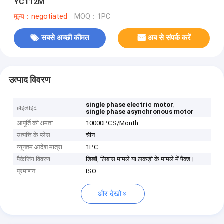
YC112M
मूल्य：negotiated
MOQ：1PC
सबसे अच्छी कीमत
अब से संपर्क करें
उत्पाद विवरण
,
single phase electric motor
हाइलाइट
single phase asynchronous motor
आपूर्ति की क्षमता
10000PCS/Month
उत्पत्ति के प्लेस
चीन
न्यूनतम आदेश मात्रा
1PC
पैकेजिंग विवरण
डिब्बों, लिबास मामले या लकड़ी के मामले में पैक्ड।
प्रमाणन
ISO
और देखो