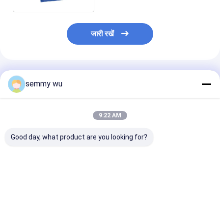
जारी रखें
अनुशंसित उत्पाद
semmy wu
9:22 AM
Good day, what product are you looking for?
फ्रेम का आकार 56 से 112
फ्रेम आकार 56 से 112
माउंटिंग बी5 सिंगल 
सिंगल फेज इंडक्शन मोटर
एकल चरण प्रेरण मोटर जिसमें
इंडक्शन मोटर पोल की
माउंटिंग B14 पावर रेटिंग 0.5
नामित वोल्टेज प्लस माइनस 5
2 4 6 विभिन्न मशी
HP से 5 HP विभिन्न मशीनों
प्रतिशत संख्या के ध्रुव हैं 2 4
उपकरण आवश्यकताओ
के लिए उपयुक्त
6 संचालन के लिए डिज़ाइन
लिए उपयुक्त
सबसे अच्छी कीमत
सबसे अच्छी कीमत
सबसे अच्छी 
किया गया