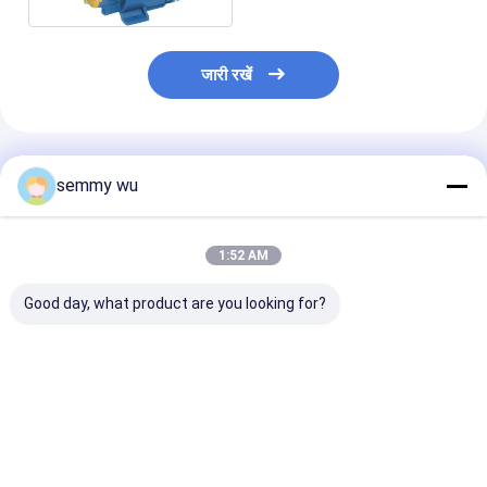
जारी रखें
अनुशंसित उत्पाद
semmy wu
1:52 AM
Good day, what product are you looking for?
स्टेनलेस स्टील के इस्पात पंप
वेल्डिंग इम्पीलेटर सीपीएम
आत्म भड़काना गार्ड
शरीर के साथ जेट
स्टेनलेस स्टील पनडुब्बी पम्प /
पंप 1 एचपी स्टेनलेस 
केन्द्रापसारक जल पंप
एसएस केन्द्रापसारक पम्प
सबसे अच्छी कीमत
सबसे अच्छी कीमत
सबसे अच्छी 