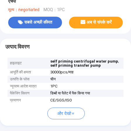
एचपी
मूल्य：negotiated
MOQ：1PC
सबसे अच्छी कीमत
अब से संपर्क करें
उत्पाद विवरण
,
self priming centrifugal water pump
हाइलाइट
self priming transfer pump
आपूर्ति की क्षमता
30000pcs/माह
उत्पत्ति के प्लेस
चीन
न्यूनतम आदेश मात्रा
1PC
पैकेजिंग विवरण
डिब्बों या पैलेट में पैक किया गया
प्रमाणन
CE/SGS/ISO
और देखो