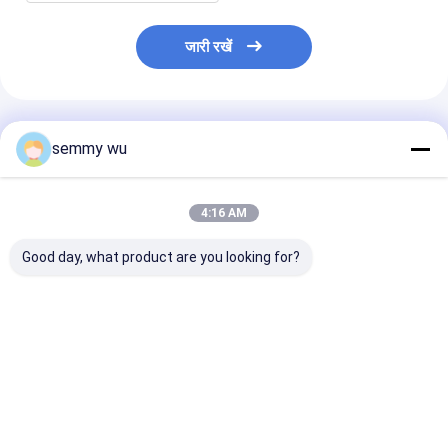
जारी रखें
अनुशंसित उत्पाद
semmy wu
4:16 AM
Good day, what product are you looking for?
स्टेनलेस स्टील के इस्पात पंप
वेल्डिंग इम्पीलेटर सीपीएम
आत्म भड़काना गार्ड
शरीर के साथ जेट
स्टेनलेस स्टील पनडुब्बी पम्प /
पंप 1 एचपी स्टेनलेस 
केन्द्रापसारक जल पंप
एसएस केन्द्रापसारक पम्प
सबसे अच्छी कीमत
सबसे अच्छी कीमत
सबसे अच्छी 