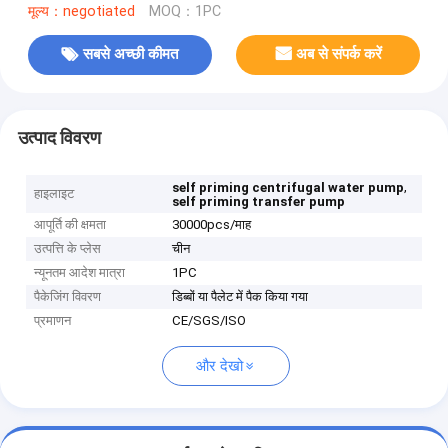
मूल्य：negotiated
MOQ：1PC
सबसे अच्छी कीमत
अब से संपर्क करें
उत्पाद विवरण
,
self priming centrifugal water pump
हाइलाइट
self priming transfer pump
आपूर्ति की क्षमता
30000pcs/माह
उत्पत्ति के प्लेस
चीन
न्यूनतम आदेश मात्रा
1PC
पैकेजिंग विवरण
डिब्बों या पैलेट में पैक किया गया
प्रमाणन
CE/SGS/ISO
और देखो