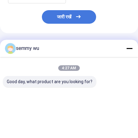
जारी रखें
अनुशंसित उत्पाद
semmy wu
4:27 AM
Good day, what product are you looking for?
इलेक्ट्रिक मोटर वाटर पंप के
उच्च दक्षता IE2 एल्यूमीनियम
हाउस यूज स्मॉल इलेक
लिए 3kW वाटरप्रूफ उच्च
आवास तीन चरण मोटर
मोटर ड्रिवेन वाटर प
दक्षता एसी इंडक्शन मोटर
औद्योगिक उपयोग के लिए
सीरीज एक साल की व
जलरोधक असिंक्रोनस मोटर
सबसे अच्छी कीमत
सबसे अच्छी कीमत
सबसे अच्छी 