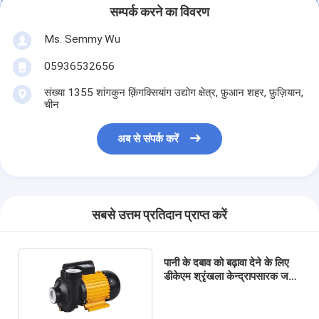
सम्पर्क करने का विवरण
Ms. Semmy Wu
05936532656
संख्या 1355 शांगकुन क़िंगक्सियांग उद्योग क्षेत्र, फ़ुआन शहर, फ़ुज़ियान,
चीन
अब से संपर्क करें
सबसे उत्तम प्रतिदान प्राप्त करें
पानी के दबाव को बढ़ावा देने के लिए
डीकेएम श्रृंखला केन्द्रापसारक जल
पंप 0.75 एचपी 0.5 एचपी 100%
कॉपर